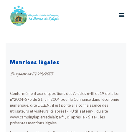
ACCUEIL
LOCATIONS
Mentions légales
RESTAURATION
En vigueur au 24/06/2023
LOISIRS
CONTACT
Conformément aux dispositions des Articles 6-III et 19 de la Loi
n°2004-575 du 21 juin 2004 pour la Confiance dans l’économie
numérique, dite L.C.E.N., il est porté à la connaissance des
utilisateurs et visiteurs, ci-après l » »
Utilisateur
« , du site
www.campinglapierredelaigle.fr , ci-après le «
Site
« , les
présentes mentions légales.